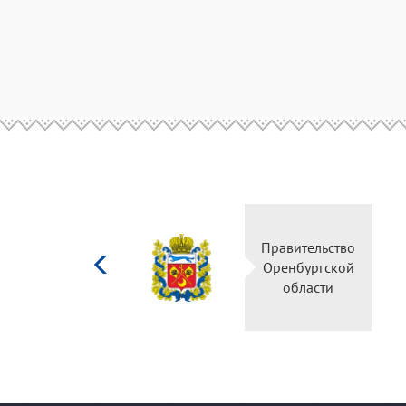
Министерство
Правительство
культуры
Оренбургской
Российской
области
федерации