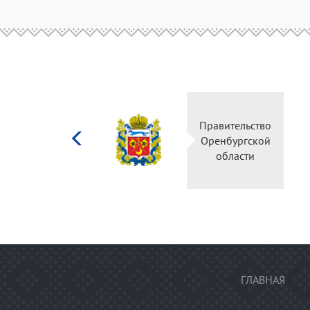
Министерство
Правител
культуры
Оренбур
Российской
облас
федерации
ГЛАВНАЯ