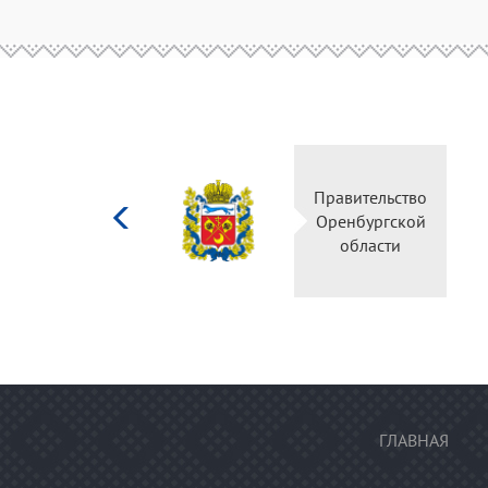
Министерство
Правительство
культуры
Оренбургской
Российской
области
федерации
ГЛАВНАЯ