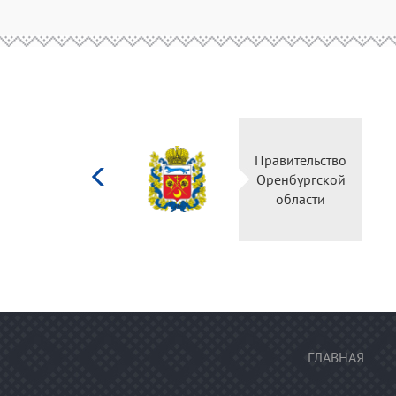
Министерство
Правительство
культуры
Оренбургской
Российской
области
федерации
ГЛАВНАЯ