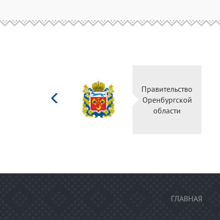
Министерство
Правительс
культуры
Оренбургск
Российской
области
федерации
ГЛАВНАЯ