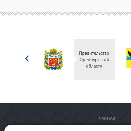
Министерство
Правительство
культуры
Оренбургской
Российской
области
федерации
ГЛАВНАЯ