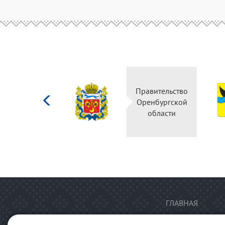
Министерство
Правительство
культуры
Оренбургской
Российской
области
федерации
ГЛАВНАЯ