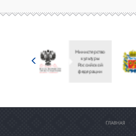
Министерство
культуры
Российской
федерации
ГЛАВНАЯ