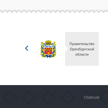
Министерство
Правительство
культуры
Оренбургской
Российской
области
федерации
ГЛАВНАЯ