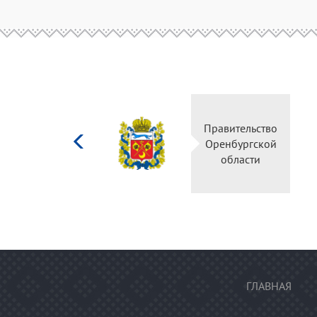
Министерство
Правител
культуры
Оренбур
Российской
облас
федерации
ГЛАВНАЯ