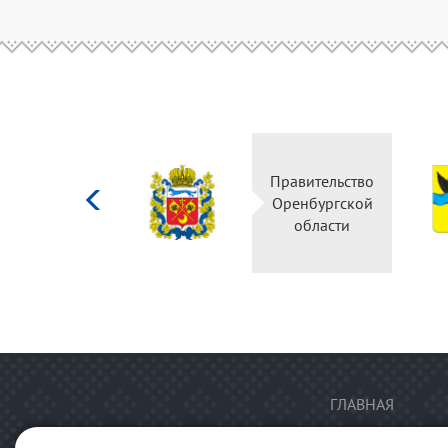
Министерство
Правительство
культуры
Оренбургской
Российской
области
федерации
ГЛАВНАЯ