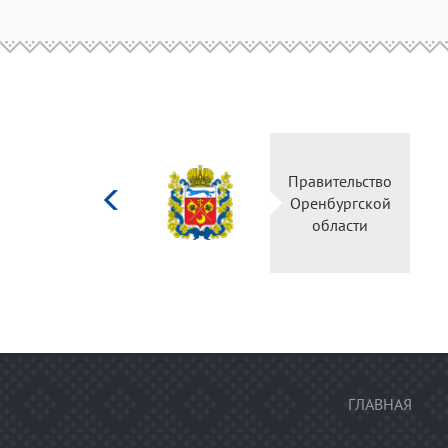
Министерство
культуры
Российской
федерации
ГЛАВНАЯ