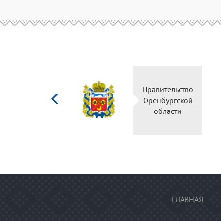
Министерство
Правительство
культуры
Оренбургской
Российской
области
федерации
ГЛАВНАЯ