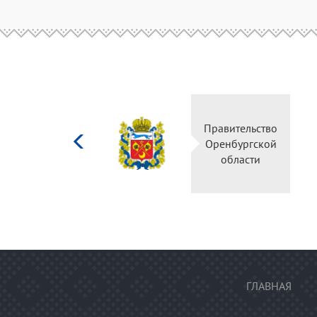
Министерство
Правител
культуры
Оренбур
Российской
облас
федерации
ГЛАВНАЯ