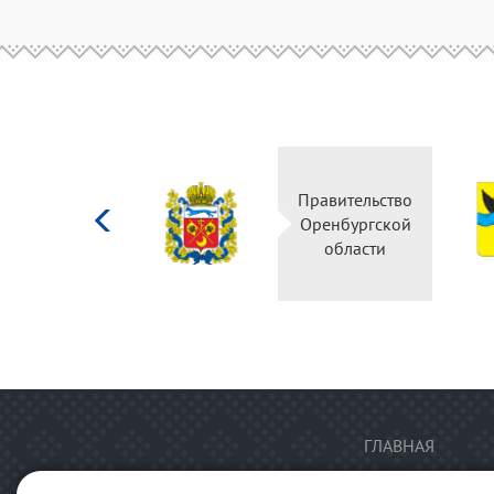
Министерство
Правительство
культуры
Оренбургской
Российской
области
федерации
ГЛАВНАЯ