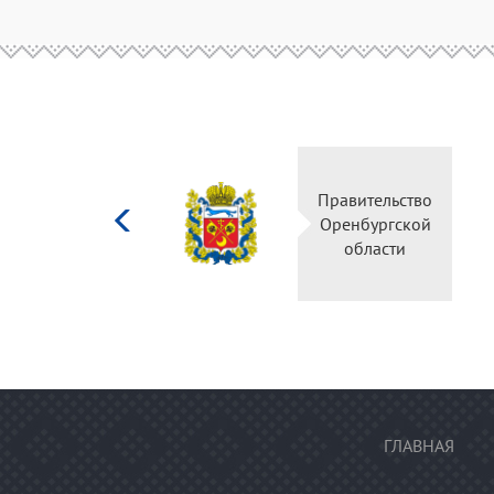
Министерство
Правительство
культуры
Оренбургской
Российской
области
федерации
ГЛАВНАЯ