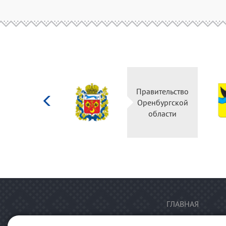
Министерство
Правительство
культуры
Оренбургской
Российской
области
федерации
ГЛАВНАЯ