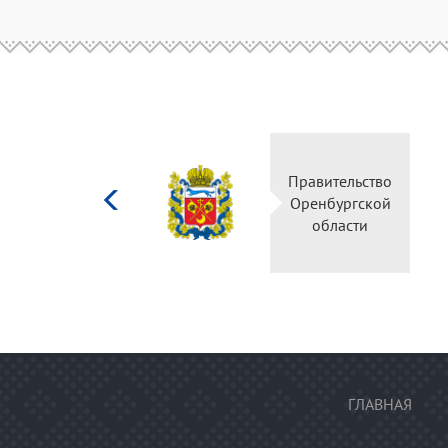
Министерство
Правительство
культуры
Оренбургской
Российской
области
федерации
ГЛАВНАЯ