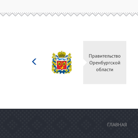
Министерство
Правитель
культуры
Оренбургс
Российской
област
федерации
ГЛАВНАЯ