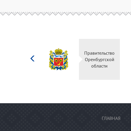
Министерство
Правительство
культуры
Оренбургской
Российской
области
федерации
ГЛАВНАЯ