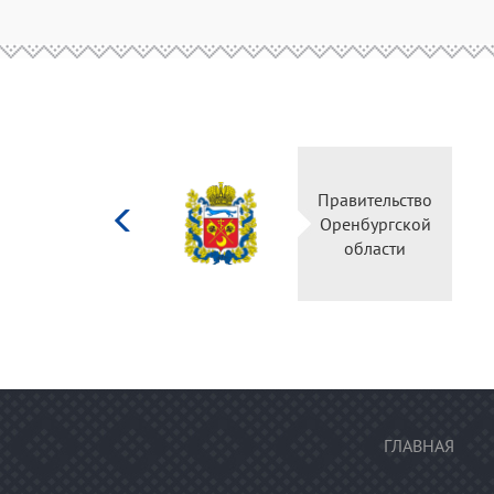
Министерство
Правительство
культуры
Оренбургской
Российской
области
федерации
ГЛАВНАЯ