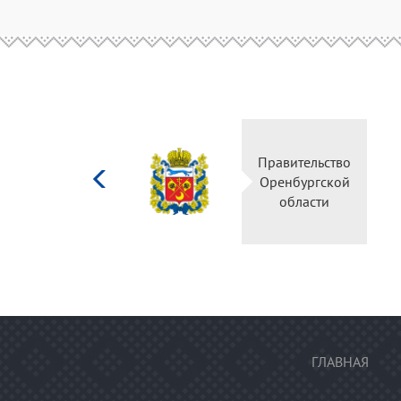
Министерство
культуры
Российской
федерации
ГЛАВНАЯ