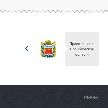
Министерство
Правительство
культуры
Оренбургской
Российской
области
федерации
ГЛАВНАЯ