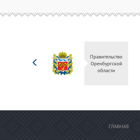
Министерство
Правительство
культуры
Оренбургской
Российской
области
федерации
ГЛАВНАЯ