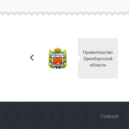
Министерство
Правительство
культуры
Оренбургской
Российской
области
федерации
ГЛАВНАЯ