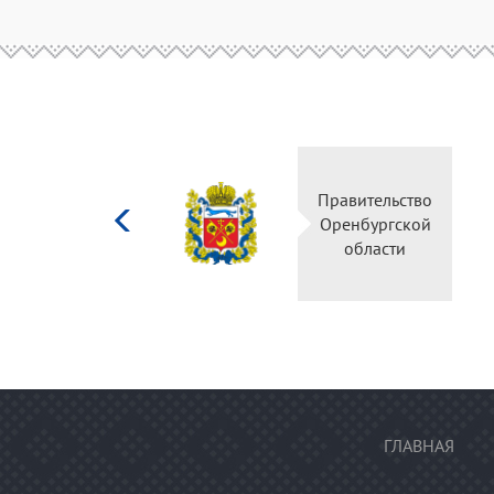
Министерство
Правител
культуры
Оренбур
Российской
облас
федерации
ГЛАВНАЯ