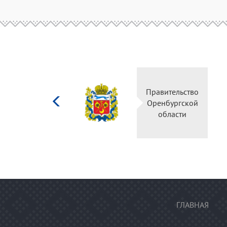
Министерство
Правительство
культуры
Оренбургской
Российской
области
федерации
ГЛАВНАЯ