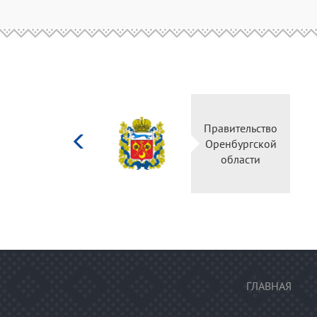
Министерство
Прави
культуры
Оренб
Российской
об
федерации
ГЛАВНАЯ