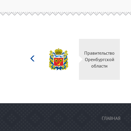
Министерство
Правительство
культуры
Оренбургской
Российской
области
федерации
ГЛАВНАЯ