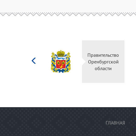
Министерство
Правительство
культуры
Оренбургской
Российской
области
федерации
ГЛАВНАЯ