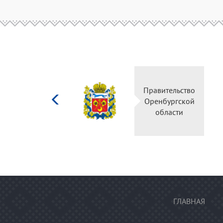
Министерство
Правительство
культуры
Оренбургской
Российской
области
федерации
ГЛАВНАЯ