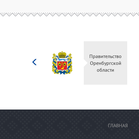
Министерство
Правительств
культуры
Оренбургско
Российской
области
федерации
ГЛАВНАЯ