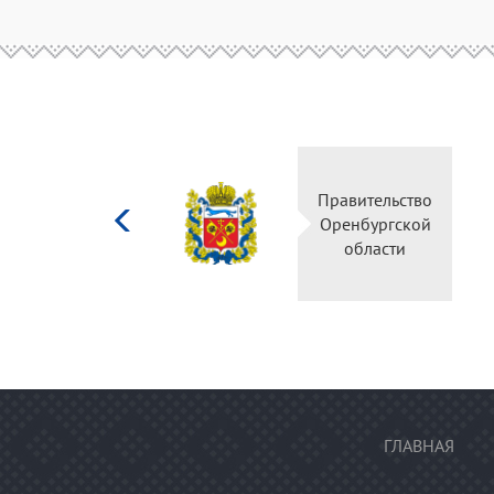
Министерство
Правител
культуры
Оренбур
Российской
облас
федерации
ГЛАВНАЯ