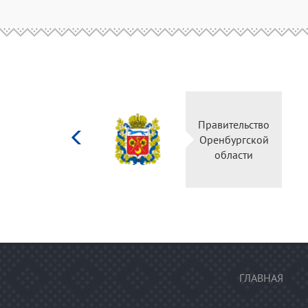
Министерство
Правительство
культуры
Оренбургской
Российской
области
федерации
ГЛАВНАЯ