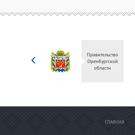
Министерство
Правительство
культуры
Оренбургской
Российской
области
федерации
ГЛАВНАЯ