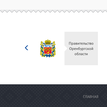
Министерство
Правительс
культуры
Оренбургск
Российской
области
федерации
ГЛАВНАЯ