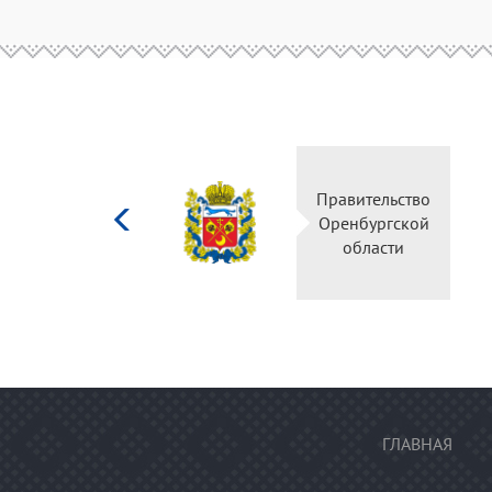
Министерство
Правительство
культуры
Оренбургской
Российской
области
федерации
ГЛАВНАЯ