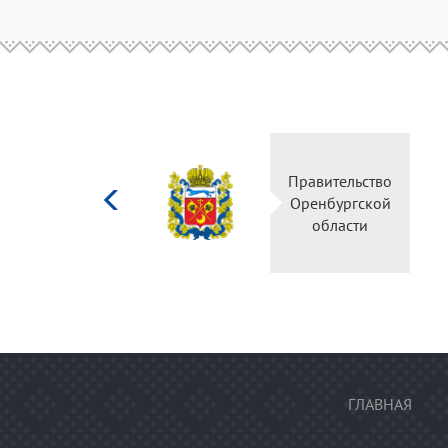
Министерство
культуры
Российской
федерации
ГЛАВНАЯ