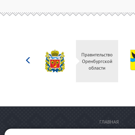
Министерство
Правительство
культуры
Оренбургской
Российской
области
федерации
ГЛАВНАЯ