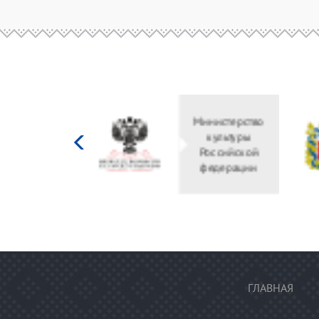
Министерство
культуры
Российской
федерации
ГЛАВНАЯ