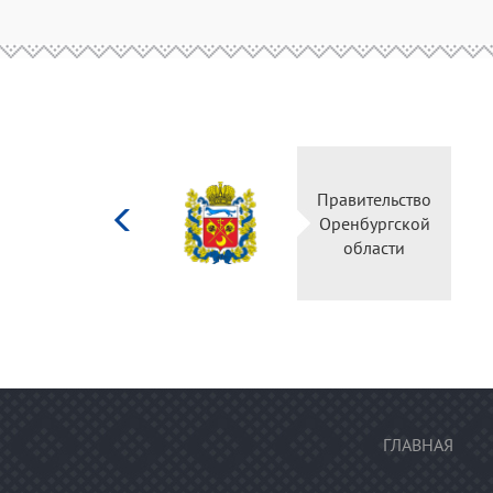
Министерство
Правительство
культуры
Оренбургской
Российской
области
федерации
ГЛАВНАЯ