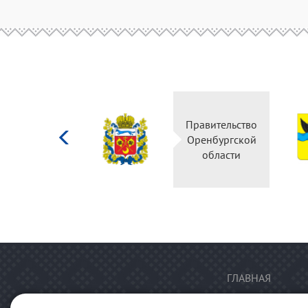
Министерство
Правительство
культуры
Оренбургской
Российской
области
федерации
ГЛАВНАЯ