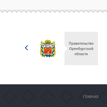
Министерство
Правительство
культуры
Оренбургской
Российской
области
федерации
ГЛАВНАЯ