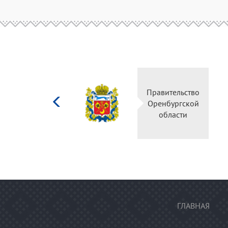
Министерство
Прави
культуры
Оренб
Российской
об
федерации
ГЛАВНАЯ