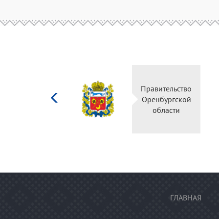
Министерство
Правительство
культуры
Оренбургской
Российской
области
федерации
ГЛАВНАЯ