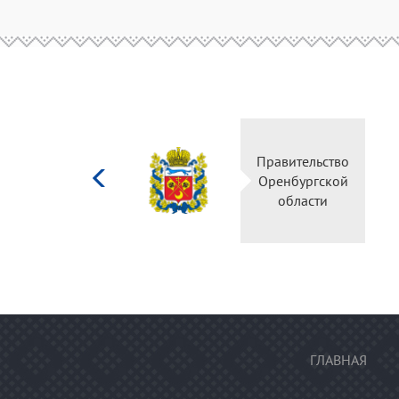
Министерство
Правительство
культуры
Оренбургской
Российской
области
федерации
ГЛАВНАЯ