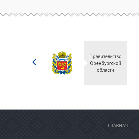
Министерство
Правительс
культуры
Оренбургск
Российской
области
федерации
ГЛАВНАЯ