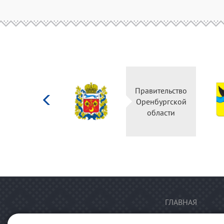
Министерство
Правительство
культуры
Оренбургской
Российской
области
федерации
ГЛАВНАЯ