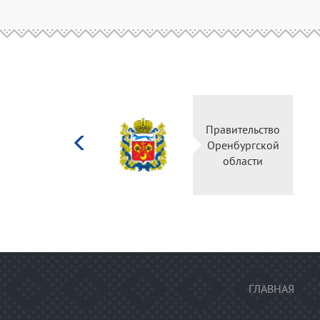
Министерство
Правительство
культуры
Оренбургской
Российской
области
федерации
ГЛАВНАЯ