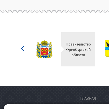
Министерство
Правительство
культуры
Оренбургской
Российской
области
федерации
ГЛАВНАЯ